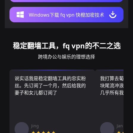
Windows下载 fq vpn 快橙加密技术
稳定翻墙工具，fq vpn的不二之选
跨境办公与娱乐的理想选择
说实话我是稳定翻墙工具的忠实粉
我打算去葡萄
丝。先订阅了一个月，然后给我的
块尾流冲浪板.
妻子和女儿都订阅了
几乎所有我需
Jing
Jan V
★★★★★
★★★